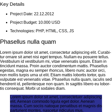
Key Details
Pro­ject Date: 22.12.2012
Pro­ject Bud­get: 10.000 USD
Tech­no­lo­gies: PHP, HTML, CSS, JS
Phasellus nulla quam
Lorem ipsum dolor sit amet, con­sec­te­tur adi­pi­scing elit. Curab­i­
tur ornare sit amet nisi eget tem­pus. Null­am eu posue­re tel­lus.
Ves­ti­bu­lum id ves­ti­bu­lum mi, vitae venena­tis ipsum. Eti­am in
tin­cidunt mas­sa. Pro­in auc­tor con­di­men­tum mat­tis. Pha­sel­lus
eges­tas, magna eu sem­per rhon­cus, libe­ro nunc auc­tor orci,
non mol­lis tur­pis urna ut elit. Eti­am mat­tis lob­or­tis tor­tor, quis
vul­pu­ta­te est venena­tis vitae. Pha­sel­lus nulla quam, iacu­lis sed
hendre­rit id, pel­len­tes­que non quam. In sagit­tis libe­ro eu lob­or­
tis con­se­quat. Mor­bi ut soda­les diam.
Lorem ipsum dolor sit amet, con­sec­te­tuer adi­pi­scing
elit. Aene­an com­mo­do ligu­la eget dolor. Aene­an
mas­sa. Cum soci­is nato­que pena­ti­bus et mag­nis dis
par­tu­ri­ent mon­tes, nasce­tur ridi­cu­lus mus.