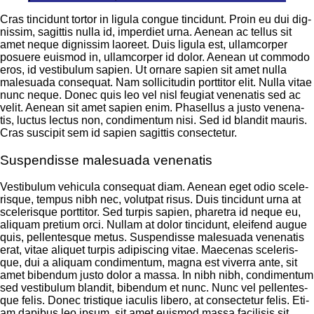
Cras tin­cidunt tor­tor in ligu­la con­gue tin­cidunt. Pro­in eu dui dig­
nis­sim, sagit­tis nulla id, imper­diet urna. Aene­an ac tel­lus sit
amet neque dig­nis­sim lao­reet. Duis ligu­la est, ullam­cor­per
posue­re euis­mod in, ullam­cor­per id dolor. Aene­an ut com­mo­do
eros, id ves­ti­bu­lum sapi­en. Ut ornare sapi­en sit amet nulla
male­sua­da con­se­quat. Nam sol­li­ci­tu­din port­ti­tor elit. Nulla vitae
nunc neque. Donec quis leo vel nisl feu­gi­at venena­tis sed ac
velit. Aene­an sit amet sapi­en enim. Pha­sel­lus a jus­to venena­
tis, luc­tus lec­tus non, con­di­men­tum nisi. Sed id blan­dit mau­ris.
Cras sus­ci­pit sem id sapi­en sagit­tis con­sec­te­tur.
Suspendisse malesuada venenatis
Ves­ti­bu­lum vehi­cu­la con­se­quat diam. Aene­an eget odio sce­le­
ris­que, tem­pus nibh nec, volut­pat risus. Duis tin­cidunt urna at
sce­le­ris­que port­ti­tor. Sed tur­pis sapi­en, pha­re­tra id neque eu,
ali­quam pre­ti­um orci. Null­am at dolor tin­cidunt, eleifend augue
quis, pel­len­tes­que metus. Sus­pen­dis­se male­sua­da venena­tis
erat, vitae ali­quet tur­pis adi­pi­scing vitae. Mae­ce­nas sce­le­ris­
que, dui a ali­quam con­di­men­tum, magna est viver­ra ante, sit
amet biben­dum jus­to dolor a mas­sa. In nibh nibh, con­di­men­tum
sed ves­ti­bu­lum blan­dit, biben­dum et nunc. Nunc vel pel­len­tes­
que felis. Donec tris­tique iacu­lis libe­ro, at con­sec­te­tur felis. Eti­
am dapi­bus leo ipsum, sit amet euis­mod mas­sa faci­li­sis sit